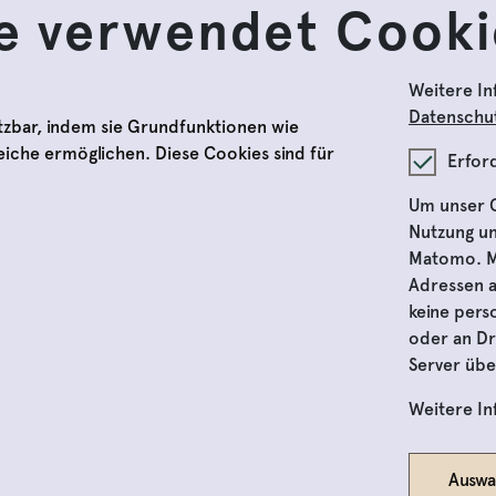
e verwendet Cooki
Tagesticket hinzufügen
Bitte wählen Sie die Anzahl der benötigten Tagestickets aus.
Weitere In
Datenschut
tzbar, indem sie Grundfunktionen wie
reiche ermöglichen. Diese Cookies sind für
Erfor
Um unser O
ten
Nutzung un
Matomo. Ma
Adressen 
gen
keine per
oder an Dr
Server übe
Weitere I
Auswa