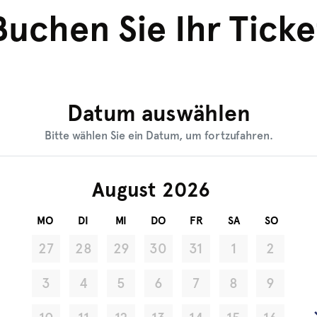
Buchen Sie Ihr Ticke
Datum auswählen
Bitte wählen Sie ein Datum, um fortzufahren.
August
MO
DI
MI
DO
FR
SA
SO
27
28
29
30
31
1
2
3
4
5
6
7
8
9