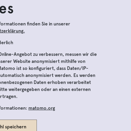
es
formationen finden Sie in unserer
zerklärung.
derlich
www.domquartier.at
nline-Angebot zu verbessern, messen wir die
serer Website anonymisiert mithilfe von
tomo ist so konfiguriert, dass Daten/IP-
automatisch anonymisiert werden. Es werden
sonenbezogenen Daten erhoben verarbeitet
itte weitergegeben oder an einen externen
DomQuartier © 2024 | All rights reserved
powered by amepheas
rtragen.
nformationen:
matomo.org
hl speichern