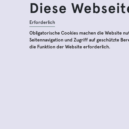
Diese Webseit
Erforderlich
Obligatorische Cookies machen die Website nu
Seitennavigation und Zugriff auf geschützte Be
die Funktion der Website erforderlich.
Preise und Öffnungszei
Impressum
Datenschutzbestimmun
Allgemeine
Geschäftsbedingungen
Widerrufsrecht