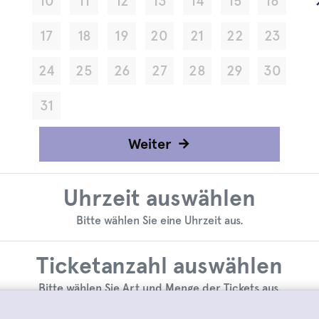
10
11
12
13
14
15
16
17
18
19
20
21
22
23
24
25
26
27
28
29
30
31
Weiter
Uhrzeit auswählen
Bitte wählen Sie eine Uhrzeit aus.
Ticketanzahl auswählen
Bitte wählen Sie Art und Menge der Tickets aus.