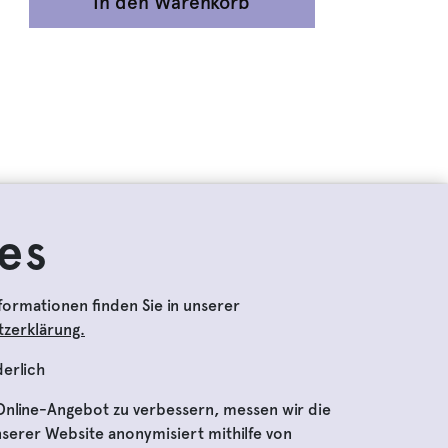
In den Warenkorb
es
formationen finden Sie in unserer
zerklärung.
derlich
nline-Angebot zu verbessern, messen wir die
www.domquartier.at
serer Website anonymisiert mithilfe von