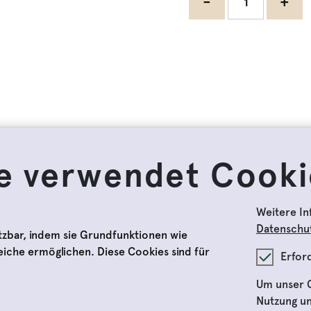
-
+
e verwendet Cooki
Weitere In
Datenschut
tzbar, indem sie Grundfunktionen wie
reiche ermöglichen. Diese Cookies sind für
Erfor
Um unser O
ten
Nutzung un