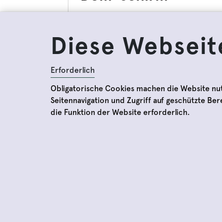
26,50 €
Diese Webseit
Ansehen
Erforderlich
Obligatorische Cookies machen die Website nu
Seitennavigation und Zugriff auf geschützte Be
die Funktion der Website erforderlich.
Preise und Öffnungszei
Impressum
Datenschutzbestimmun
Allgemeine
Geschäftsbedingungen