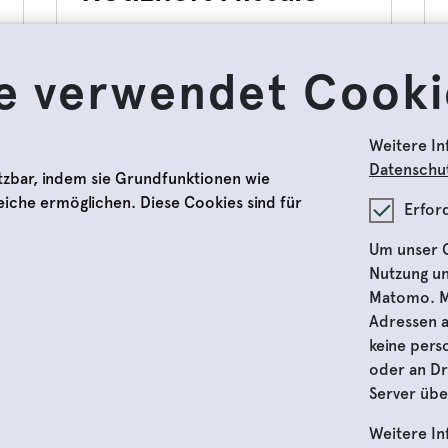
2,90 €
e verwendet Cooki
Aktuell nicht auf Lager
Weitere In
Datenschut
tzbar, indem sie Grundfunktionen wie
reiche ermöglichen. Diese Cookies sind für
Erfor
Um unser O
ten
Nutzung un
Matomo. Ma
Adressen 
gen
keine per
oder an Dr
Server übe
Weitere I