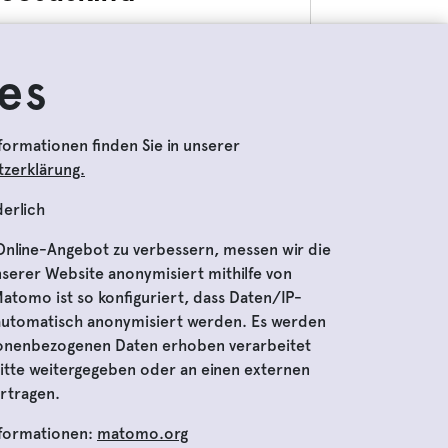
190,00 €
es
Aktuell nicht auf Lager
formationen finden Sie in unserer
zerklärung.
derlich
nline-Angebot zu verbessern, messen wir die
www.domquartier.at
serer Website anonymisiert mithilfe von
tomo ist so konfiguriert, dass Daten/IP-
automatisch anonymisiert werden. Es werden
DomQuartier © 2024 | All rights reserved
sonenbezogenen Daten erhoben verarbeitet
powered by amepheas
itte weitergegeben oder an einen externen
rtragen.
nformationen:
matomo.org