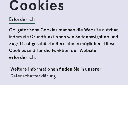
Cookies
Erforderlich
Obligatorische Cookies machen die Website nutzbar,
indem sie Grundfunktionen wie Seitennavigation und
Zugriff auf geschützte Bereiche ermöglichen. Diese
Cookies sind für die Funktion der Website
erforderlich.
Weitere Informationen finden Sie in unserer
Datenschutzerklärung.
Erforderlich
Um unser Online-Angebot zu verbessern, messen
wir die Nutzung unserer Website anonymisiert
mithilfe von Matomo. Matomo ist so konfiguriert,
dass Daten/IP-Adressen automatisch anonymisiert
REGISTRIEREN
werden. Es werden keine personenbezogenen Daten